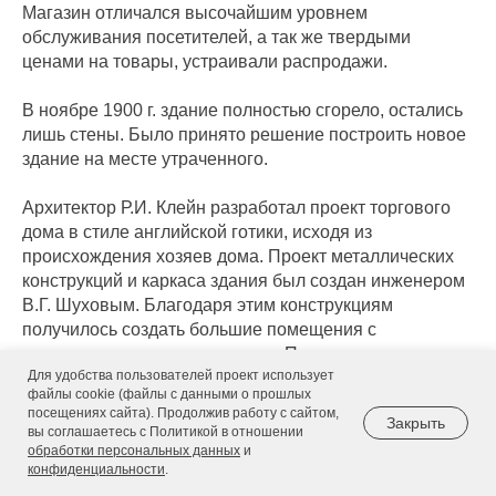
Магазин отличался высочайшим уровнем
обслуживания посетителей, а так же твердыми
ценами на товары, устраивали распродажи.
В ноябре 1900 г. здание полностью сгорело, остались
лишь стены. Было принято решение построить новое
здание на месте утраченного.
Архитектор Р.И. Клейн разработал проект торгового
дома в стиле английской готики, исходя из
происхождения хозяев дома. Проект металлических
конструкций и каркаса здания был создан инженером
В.Г. Шуховым. Благодаря этим конструкциям
получилось создать большие помещения с
огромными окнами-витринами. При строительстве
Для удобства пользователей проект использует
здания впервые был применен железобетон.
файлы cookie (файлы с данными о прошлых
посещениях сайта). Продолжив работу с сайтом,
Закрыть
Новое здание было открыто на Рождество 1908 г.
вы соглашаетесь с Политикой в отношении
Здание было оборудовано лифтами, можно было
обработки персональных данных
и
конфиденциальности
.
обратиться в справочную комнату или отдохнуть в