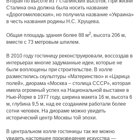
Вторая по высоте из 7 сталинских высоток. При жизни
Сталина она должна была носить название
«Дорогомиловская», но получила название «Украина»
в честь названия родины Н.С. Хрущева.
2
Общая площадь здания более 88 м
, высота 206 м,
вместе с 73 метровым шпилем.
В 2010 году гостиницу реконструировали, воссоздав в
интерьерах многие задуманные идеи, которые не
были воплощены при строительстве. В холле
разместились скульптуры «Материнство» и «Царица
полей», диорама «Москва – столица СССР», которая
имела огромный успех на Национальной выставке в
Нью-Йорке в 1977 году, ширина макета 16 м, высота 6
м, глубина 9,5 м, над ее созданием работали более
сотни человек. На диораме можно увидеть
исторический центр Москвы той эпохи.
В центральном холле гостиницы так же можно
увидеть настоящее произведение искусства —