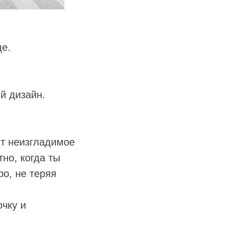
де.
й дизайн.
ит неизгладимое
но, когда ты
ро, не теряя
чку и