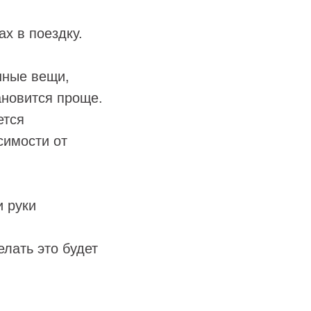
х в поездку.
онные вещи,
ановится проще.
ется
симости от
и руки
елать это будет