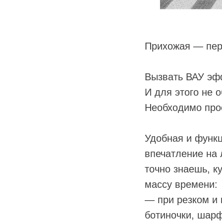
Прихожая — перв
Вызвать ВАУ эфф
И для этого не 
Необходимо прос
Удобная и функц
впечатление на 
точно знаешь, к
массу времени:
— при резком и 
ботиночки, шарф