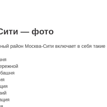
Сити — фото
ый район Москва-Сити включает в себя такие о
шня
ережной
 башня
ия
ция
рий
ация
ия