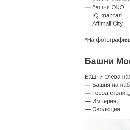
— башня ОКО
— IQ квартал
— Affimall City
*На фотографиях
Башни Мо
Башни слева на
— Башня на наб
— Город столиц
— Империя,
— Эволюция.