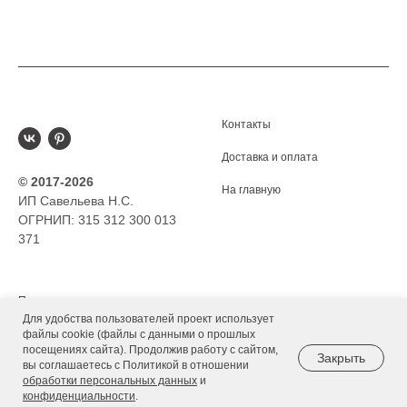
Контакты
Доставка и оплата
© 2017-2026
На главную
ИП Савельева Н.С.
ОГРНИП: 315 312 300 013
371
Политика
Для удобства пользователей проект использует
Соглашение
файлы cookie (файлы с данными о прошлых
посещениях сайта). Продолжив работу с сайтом,
Закрыть
вы соглашаетесь с Политикой в отношении
Отказ от ответственности
обработки персональных данных
и
конфиденциальности
.